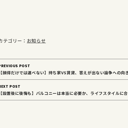
カテゴリー：
お知らせ
Post
PREVIOUS POST
navigation
【損得だけでは選べない】持ち家VS賃貸、答えが出ない論争への向
NEXT POST
【設置後に後悔も】バルコニーは本当に必要か、ライフスタイルに合