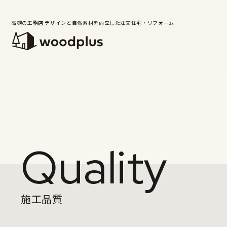
高槻の工務店 デザインと自然素材を両立した注文住宅・リフォーム
Q
u
a
l
i
t
y
施工品質