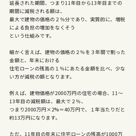
延長された期間、つまり
11
年目から
13
年目までの
期間に減税される額は、
最大で建物の価格の２％分であり、実質的に、増税
による負担の増加をなくそう
という仕組みです。
細かく言えば、建物の価格の２％を３年間で割った
金額と、年末における
住宅ローンの残高の１％にあたる金額を比べ、少な
い方が減税の額となります。
例えば、建物価格が
2000
万円の住宅の場合、
11
～
13
年目の減税額は、最大で２％、
つまり
2000
万円
×2%
＝
40
万円で、１年当たりだと
約
13
万円になります。
ただ、
11
年目の年末に住宅ローンの残高が
1000
万