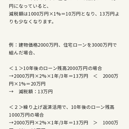
円になっていると、
減税額は
1000
万円
×1%
＝
10
万円となり、
13
万円よ
りも少なくなります。
例：建物価格
2000
万円、住宅ローンを
3000
万円で
組んだ場合、
＜１＞
10
年後のローン残高
2000
万円の場合
→
2000
万円
×2%×1
年
/3
年＝
13
万円 ＜
2000
万
円
×1%
＝
20
万円
→ 減税額：
13
万円
＜２＞繰り上げ返済活用で、
10
年後のローン残高
1000
万円の場合
→
2000
万円
×2%×1
年
/3
年＝
13
万円 ＞
1000
万