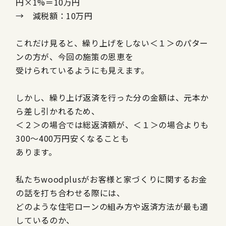
円
×1%
＝
10
万円
→ 減税額：
10
万円
これだけ見ると、繰り上げをしない＜１＞のパター
ンの方が、今回の施策の恩恵を
受けられているようにも見えます。
しかし、繰り上げ返済を行った分の金額は、元本か
ら差し引かれるため、
＜２＞の場合では総返済額が、＜１＞の場合よりも
300
～
400
万円安くなることも
あります。
私たちwoodplusがお客様と家づくりに関するお金
の話を打ち合わせる際には、
どのような住宅ローンの組み方や返済方法が最も適
しているのか、