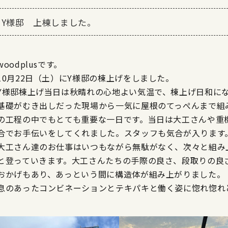
Y様邸 上棟しました。
woodplusです。
10月22日（土）にY様邸の棟上げをしました。
Y様邸棟上げ当日は秋晴れの心地よい気温で、棟上げ日和に
基礎がむき出しだった現場から一気に屋根のてっぺんまで組
の工程の中でもとても重要な一日です。当日は大工さんや重
合でお手伝いをしてくれました。スタッフも気合が入ります
大工さん達のお仕事はいつもながら無駄がなく、次々と組み
と登っていきます。大工さんたちの手際の良さ、段取りの良
おかげもあり、あっという間に構造体が組み上がりました。
息のあったコンビネーションとテキパキと働く姿に惚れ惚れ