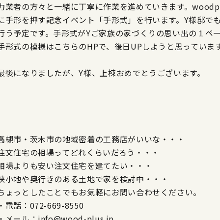
力業者の方々と一緒に丁寧に作業を進めていきます。woodp
に手形を押す記念イベント「手形式」を行います。Y様邸で
行う予定です。手形式がYご家族の家づくりの思い出の１ペ
手形式の模様はこちらのHPで、後日UPしようと思っていま
最後になりましたが、Y様、上棟おめでとうございます。
高槻市・茨木市の地域密着の工務店がいいな・・・
注文住宅の相場ってどれくらいだろう・・・
相場よりも安い注文住宅を建てたい・・・
狭小地や奥行きのある土地で家を検討中・・・
ちょっとしたことでもお気軽にお問い合わせください。
・電話：072-669-8550
・メール：info@wood-plus.jp