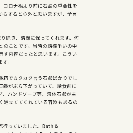
、コロナ禍より前に石鹸の重要性を
からすると心外と思いますが、予言
を取り除き、清潔に保ってくれます。何
とのことです。当時の覇権争いの中
示す内容だったと思います。こうい
ます。
鹸箱でカタカタ言う石鹸ばかりでし
石鹸がぶら下がっていて、給食前に
プ、ハンドソープ等、液体石鹸が主
く泡立ててくれている容器もあるの
っていました。Bath &