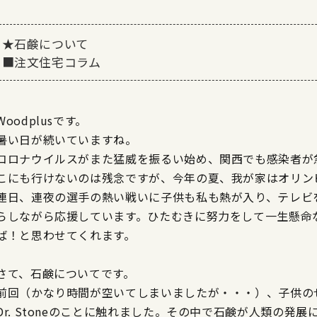
★石鹸について
■注文住宅コラム
Woodplusです。
暑い日が続いていますね。
コロナウイルスがまた猛威を振るい始め、関西でも感染者が
こにも行けないのは残念ですが、今年の夏、我が家はオリン
連日、連夜の選手の熱い戦いに子供も私も熱が入り、テレビ
らしながら応援しています。ひたむきに努力をして一生懸命
ば！と思わせてくれます。
さて、石鹸についてです。
前回（かなり時間が空いてしまいましたが・・・）、子供の
Dr. Stoneのことに触れました。その中で石鹸が人類の発