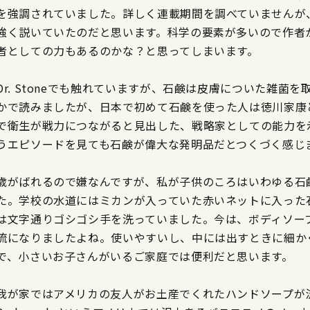
を強調されていました。詳しく連載期間を調べていませんが
強く説いていたのだと思います。科学の要素が多いので作者
者としての力もあるのかな？と思ってしまいます。
Dr. Stoneでも触れていますが、石鹸は皮膚についた雑菌
かで読みましたが、日本で初めて石鹸を使った人は徳川家康
で衛生が戦力につながると見出した、戦略家としての能力を
うエピソードを見ても石鹸が偉大な発明品だとつくづく感じ
歳がばれるので嫌なんですが、私が子供のころはいわゆる石
た。学校の水道にはミカンが入っていた赤いネットに入った
は文字通りゴシゴシ手を洗っていました。今は、ボディソー
流になりましたよね。使いやすいし、中には出すときに細か
で、小さいお子さんがいるご家庭では便利だと思います。
我が家ではアメリカの友人がお土産でくれたハンドソープが流行