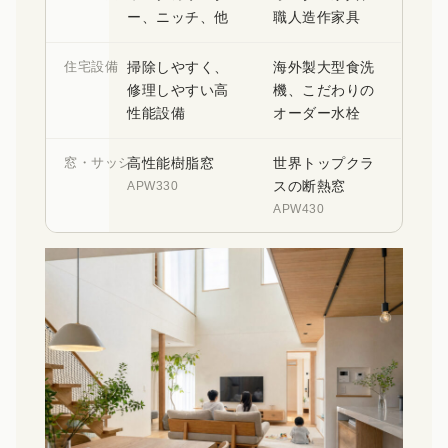
ー、ニッチ、他
職人造作家具
住宅設備
掃除しやすく、
海外製大型食洗
修理しやすい高
機、こだわりの
性能設備
オーダー水栓
窓・サッシ
高性能樹脂窓
世界トップクラ
スの断熱窓
APW330
APW430