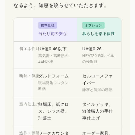
なるよう、知恵を絞らせていただきます。
標準仕様
オプション
当たり前の安心
暮らしを彩る個性
省エネ性能
UA値0.46以下
UA値0.26
高気密・高断熱の
HEAT20 G3レベル
ZEH水準
の極断熱
断熱・気密
ダルトフォーム
セルロースファ
イバー
現場発泡ウレタン
断熱
静寂と調湿の断熱
室内仕上げ
無垢床、紙クロ
タイルデッキ、
ス、シラス壁、
漆喰職人の手仕
珪藻土
事仕上げ
造作・照明
ワークカウンタ
オーダー家具、