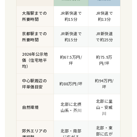
大阪駅までの
JR新快速で
JR快速で
所要時間
約15分
約13分
京都駅までの
JR新快速で
JR新快速
所要時間
約15分
で約25分
2026年公示地
約67.5万円/
約75.9万
価（住宅地平
坪
円/坪
均）
中心駅周辺の
約94万円/
約88万円/坪
坪単価目安
坪
北部に里
北部に北摂
自然環境
山・安威
山系・芥川
川
北部・東
郊外エリアの
北部・南部
部に広が
選択肢
に広がる