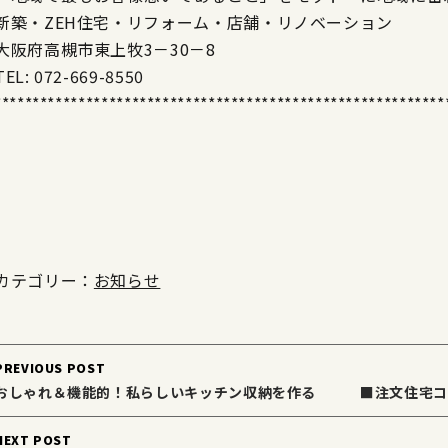
新築・ZEH住宅・リフォーム・店舗・リノベーション
大阪府高槻市東上牧3－30－8
TEL: 072-669-8550
***********************************************************
カテゴリー：
お知らせ
Post
PREVIOUS POST
navigation
おしゃれ＆機能的！私らしいキッチン収納を作る ■注文
NEXT POST