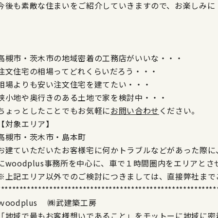
今後も素敵な住まいをご紹介していきますので、お楽しみに
高槻市・茨木市の地域密着の工務店がいいな・・・
注文住宅の相場ってどれくらいだろう・・・
相場よりも安い注文住宅を建てたい・・・
狭小地や奥行きのある土地で家を検討中・・・
ちょっとしたことでもお気軽に
お問い合わせ
ください。
【対象エリア】
高槻市・茨木市・島本町
お建ていただいたお客様宅に何かトラブルなどがあった際に
にwoodplus事務所を中心に、車で１時間圏内をエリアと
※上記エリア以外でのご検討につきましては、直接弊社まで
***********************************************************
ｗoodplus ㈱武建築工房
「地域で最もお客様想いであること」をモットーに地域に密