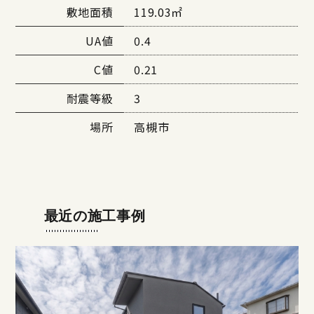
敷地面積
119.03㎡
UA値
0.4
C値
0.21
耐震等級
3
場所
高槻市
最近の施工事例