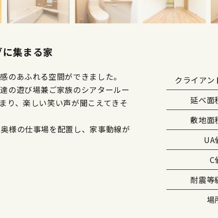
グに集まる家
放感のあふれる空間ができました。
クライアン
様達の遊び場兼ご家族のシアタールー
延べ面
まり、楽しい笑い声が聞こえてきそ
敷地面
と奥様の仕事場を配置し、家事動線が
UA
C
耐震等
場