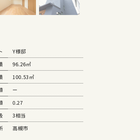
ト
Y様邸
積
96.26㎡
積
100.53㎡
値
ー
値
0.27
級
3相当
所
高槻市